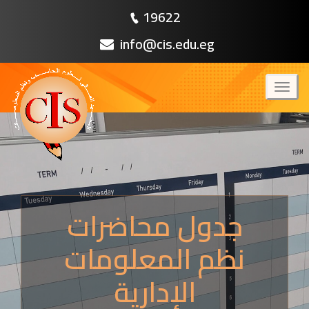
19622
info@cis.edu.eg
Toggl
naviga
جدول محاضرات
نظم المعلومات
الإدارية