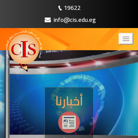
19622
info@cis.edu.eg
Toggl
naviga
أخبارنا