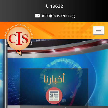
19622
info@cis.edu.eg
Toggl
naviga
أخبارنا