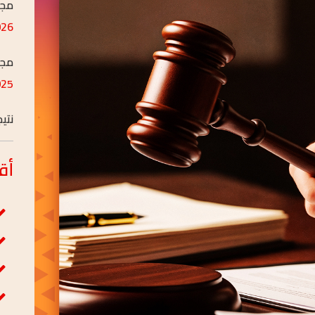
مجل
JAN/18
مجل
AUG/26
نتي
AUG/26
أق