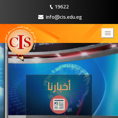
19622
info@cis.edu.eg
Toggl
naviga
أخبارنا