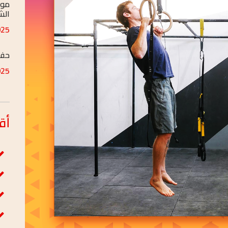
APR/09
حفل
MAY/09
ملت
MAY/03
أق