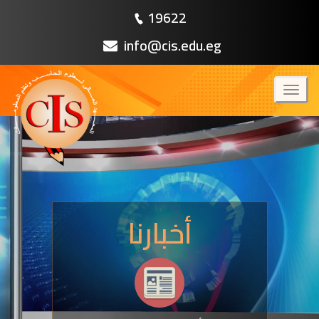
19622
info@cis.edu.eg
Toggl
naviga
أخبارنا