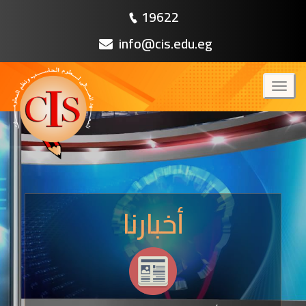
19622
info@cis.edu.eg
Toggl
naviga
أخبارنا