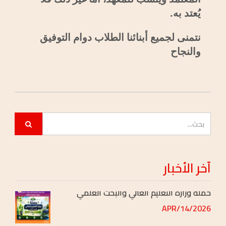
يُعتد به.
نتمنى لجميع أبنائنا الطلاب دوام التوفيق
جدول محاضرات الفصل الدراسي ( الصيفي )
والنجاح
[بعد التعديل]
2026/JUL/01
اعلان هــــام
2026/JUN/11
اعلان هــــام
2026/JUN/06
آخر
الأخبار
حملة وزارة التعليم العالي والبحث العلمي
2026/APR/14
مواعيد المحاضرات والسكاشن خلال شهر