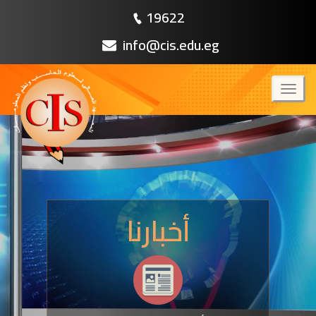
19622
info@cis.edu.eg
Toggl
naviga
أخبارنا