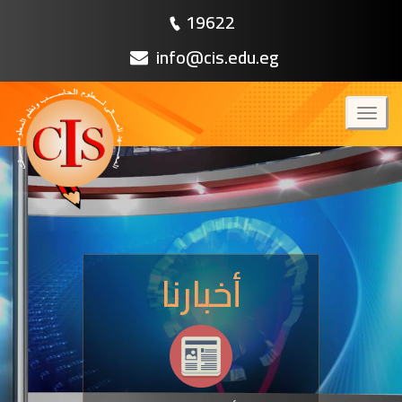
19622
info@cis.edu.eg
Toggl
naviga
أخبارنا